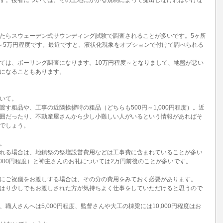
す。後者については、その土地にかかる規制によって提出しなければいけな
たらスウェーデン式サウンディング試験で調査されることが多いです。5ヶ所
～5万円程度です。最近ですと、液状化現象をオプションで付けて調べられる
ては、ボーリング調査になります。10万円程度～となりまして、地盤が悪い
になることもあります。
いて。
す粗品や、工事の近隣挨拶時の粗品（どちらも500円～1,000円程度）。近
囲だったり、不動産屋さんから少し小難しい人がいるという情報があればそ
でしょう。
。
れる場合は、地鎮祭の祭壇設営費用などは工事費に含まれていることが多い
000円程度）と神主さんのお礼については2万円前後のことが多いです。
にご祝儀をお渡しする場合は、その分の費用をみておく必要があります。
はり少しでもお渡しされた方が気持ちよく仕事をしていただけると思うので
職人さんへは5,000円程度、監督さんや大工の棟梁には10,000円程度はお