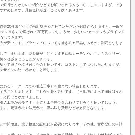
で銀行さんからのご紹介などでお願いされる方もいらっしゃいますが、でき
すすめします。見積金額が違うことが多々あります。
過去20件ほど住宅の設計監理をさせていただいた経験からしますと、一般的
カーテン屋さんで選ばれて20万円～でしょうか。少しいいカーテンやブラインド
となってきます。
方が安いです。ブラインドについては巻き取る部品がある分、割高となりま
してしまいます。熱を逃がしにくくする遮熱カーテンやハニカムスクリーン
気を軽減させることができます。
切って障子を取り付けるのも良いです。コストとしては少しかかりますが、
デザインの統一感がぐっと増します。
にあるメーターまでの引込工事）を含まない場合もあります。
することもあります。これが意外と高いです。（＊地域によって値段は変わ
０万円ほどかかりました。
引込工事が必要です。水道と工事時期を合わせてもらうと良いでしょう。
ます。定期点検や法定点検、汲み取り費用などが必要となります。
と中間検査、完了検査の証紙代が必要になります。その他、官庁提出の申請