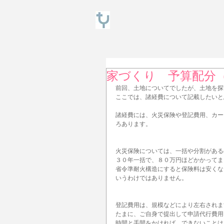
家づくり 予算配分
前回、土地についてでしたが、土地を探
ここでは、諸経費について記載したいと
諸経費には、火災保険や登記費用、カー
ろあります。
火災保険については、一括や分割がある
３０年一括で、８０万円ほどかかってま
省令準耐火構造にすると保険料は安くな
いうわけではありません。
登記費用は、規模などにより左右されま
たまに、ご自身で提出して申請代行費用
時間と手間をかければ、できないことは