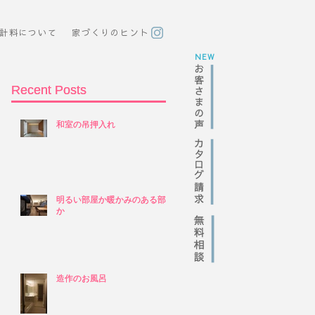
計料について
​家づくりのヒント
NEW
Recent Posts
Recent Posts
和室の吊押入れ
和室の吊押入れ
明るい部屋か暖かみのある部屋
明るい部屋か暖かみのある部屋
か
か
造作のお風呂
造作のお風呂