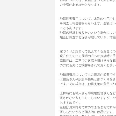
前者については、規模によって変わりま
い申請がある場合となります。
地盤調査費用について、木造の住宅でし
を調査し報告書をもらいます。金額は3
こともあります。
地盤の詳細を知りたいという場合につい
場合は調査する深さが増していき、増額
家づくりが始まって見えてくるお金につ
現在住んでいる周辺の方への挨拶時に手渡
隣挨拶は、工事でご迷惑を掛けそうな範
の方にも先にご挨拶をされておくと良い
地鎮祭費用についてもご用意が必要です
工務店さんや設計事務所と家づくりをさ
です。その場合は、お供え物の費用（5,
上棟時にも職人さんや現場監督さんなど
渡されない方もいらっしゃいますが、や
おすすめです。
金額はお気持ちですのでまちまちですが、
渡ししたいかなと個人的には思います。