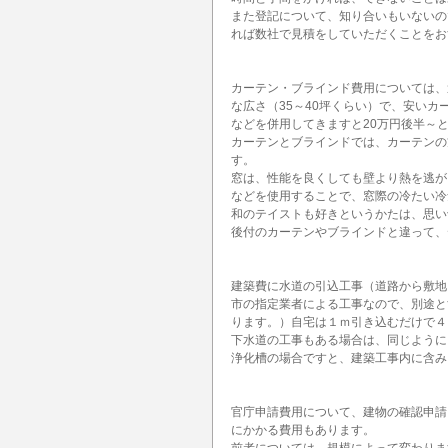
また登記について、知り合いもいないの
れば数社で見積をしていただくことをお
カーテン・ブラインド費用については、
な広さ（35～40坪くらい）で、安い
などを併用してきますと20万円後半～
カーテンとブラインドでは、カーテンの
す。
窓は、性能を良くしても壁より熱を逃が
などを使用することで、窓際の冷たい冷
和のテイストも好きというかたは、思い
後付のカーテンやブラインドと違って、
建築費に水道の引込工事（道路から敷地
市の指定業者による工事なので、別途と
ります。）自宅は１ｍ引き込むだけで４
下水道の工事もある場合は、同じように
浄化槽の場合ですと、建築工事内に含み
官庁申請費用について、建物の確認申請
にかかる費用もあります。