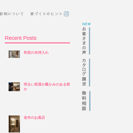
計料について
​家づくりのヒント
NEW
Recent Posts
Recent Posts
和室の吊押入れ
和室の吊押入れ
明るい部屋か暖かみのある部屋
明るい部屋か暖かみのある部屋
か
か
造作のお風呂
造作のお風呂