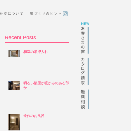
計料について
​家づくりのヒント
NEW
Recent Posts
Recent Posts
和室の吊押入れ
和室の吊押入れ
明るい部屋か暖かみのある部屋
明るい部屋か暖かみのある部屋
か
か
造作のお風呂
造作のお風呂