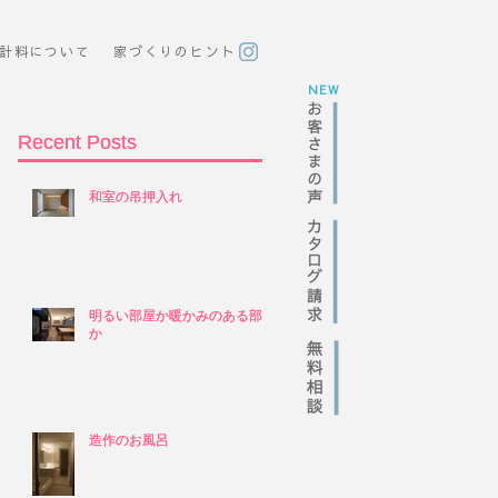
計料について
​家づくりのヒント
NEW
Recent Posts
Recent Posts
和室の吊押入れ
和室の吊押入れ
明るい部屋か暖かみのある部屋
明るい部屋か暖かみのある部屋
か
か
造作のお風呂
造作のお風呂