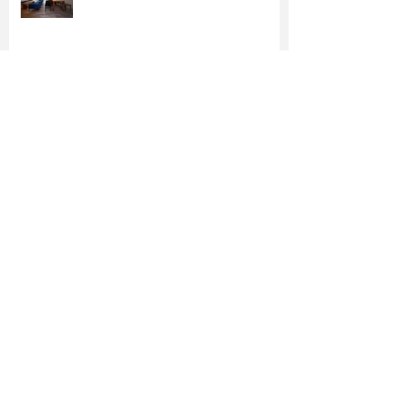
和室の吊押入れ
明るい部屋か暖かみのある部屋か
造作のお風呂