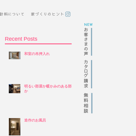
計料について
​家づくりのヒント
NEW
Recent Posts
Recent Posts
和室の吊押入れ
和室の吊押入れ
明るい部屋か暖かみのある部屋
明るい部屋か暖かみのある部屋
か
か
造作のお風呂
造作のお風呂