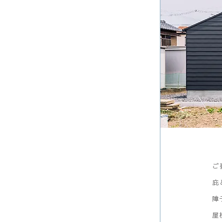
ご
庇
障
屋