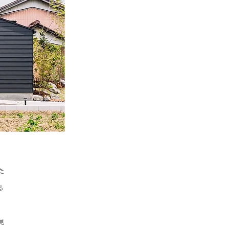
た
る
見