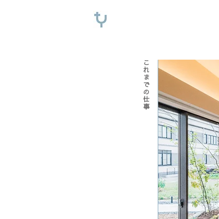
こ
れ
ま
で
の
仕
事