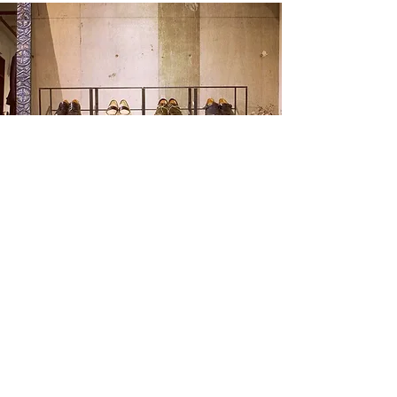
toron shelf
type
SHOP（什器）
location
愛知県名古屋市東区泉1-12-1
シングルレジデンス久屋大通B1F
web
http://toron.shop-pro.jp/