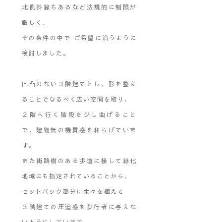
北側斜線もあるなど法規的に制限が
厳しく、
その条件の中で ご希望に沿うように
検討しました。
凹凸のない３階建てとし、形を整え
ることでなるべく広い空間を取り、
２階へ行く階段を少し曲げること
で、建物無の機質感を和らげていま
す。
また街路樹のある歩道に接して緑化
地域にも指定されていることから、
セットバック部分に木々を植えて
３階建ての圧迫感を歩行者に与えな