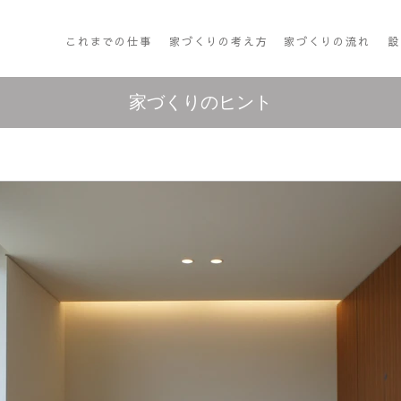
これまでの仕事
​家づくりの考え方
​家づくりの流れ
設
家づくりのヒント